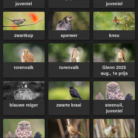
juveniel
juveniel
zwartkop
sperwer
kneu
torenvalk
torenvalk
Glenn 2025
aug., 1e prijs
blauwe reiger
zwarte kraai
steenuil,
juveniel