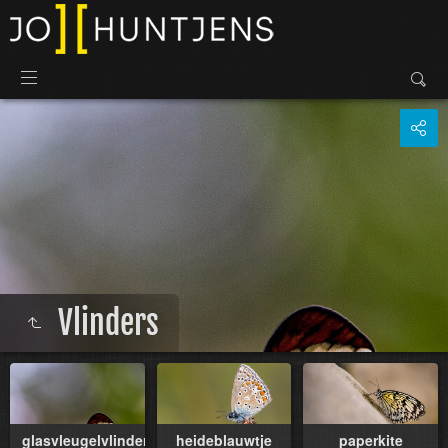
Vlinders
glasvleugelvlinder
heideblauwtje
paperkite