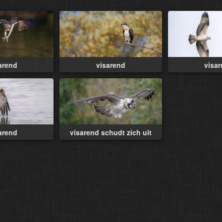
arend
visarend
visa
arend
visarend schudt zich uit