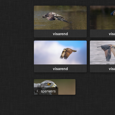
visarend
vis
visarend
vis
sperwers