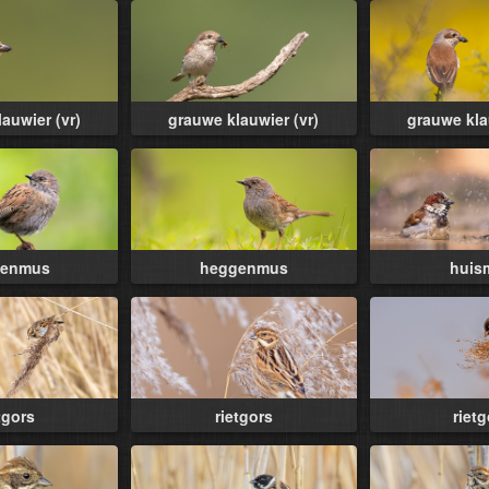
auwier (vr)
grauwe klauwier (vr)
grauwe kla
genmus
heggenmus
huis
tgors
rietgors
riet