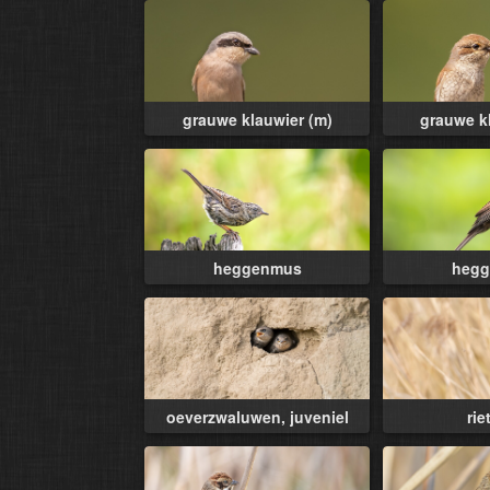
grauwe klauwier (m)
grauwe kl
heggenmus
heg
oeverzwaluwen, juveniel
rie