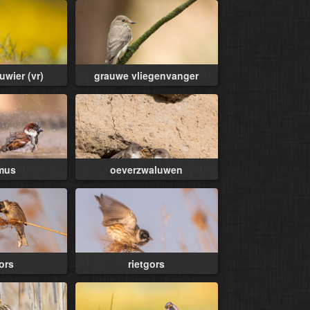
uwier (vr)
grauwe vliegenvanger
mus
oeverzwaluwen
gors
rietgors