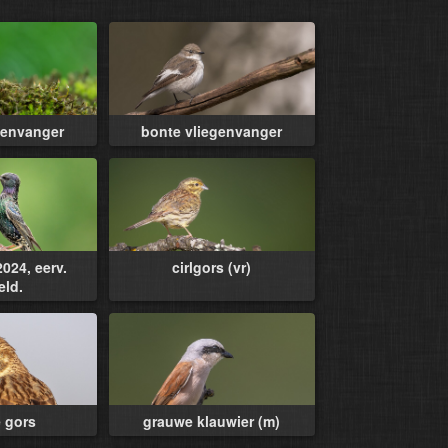
genvanger
bonte vliegenvanger
024, eerv.
cirlgors (vr)
eld.
 gors
grauwe klauwier (m)