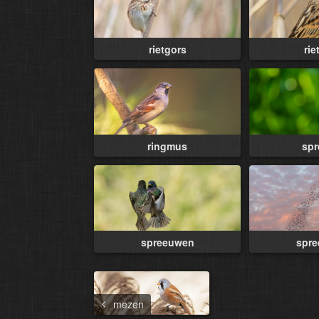
rietgors
rie
ringmus
sp
spreeuwen
spr
mezen