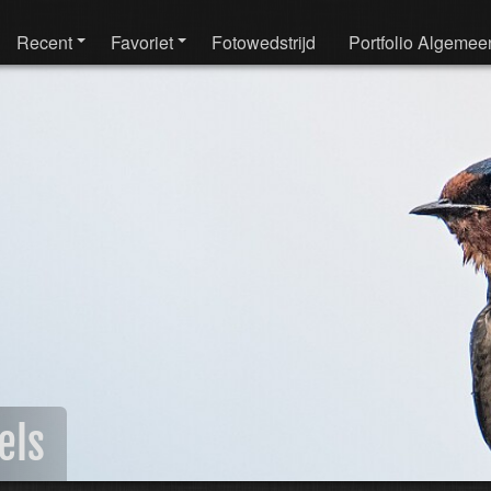
Recent
Favoriet
Fotowedstrijd
Portfolio Algemee
els