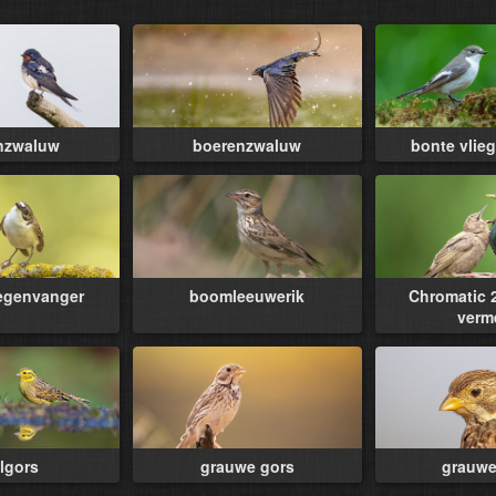
nzwaluw
boerenzwaluw
bonte vlie
iegenvanger
boomleeuwerik
Chromatic 2
verm
lgors
grauwe gors
grauwe