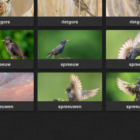
tgors
rietgors
riet
reeuw
spreeuw
spre
eeuwen
spreeuwen
spree