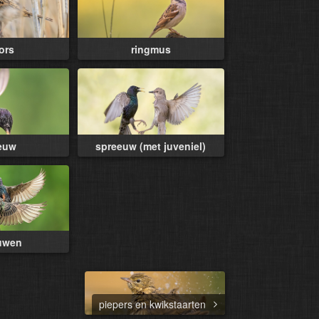
gors
ringmus
euw
spreeuw (met juveniel)
uwen
piepers en kwikstaarten