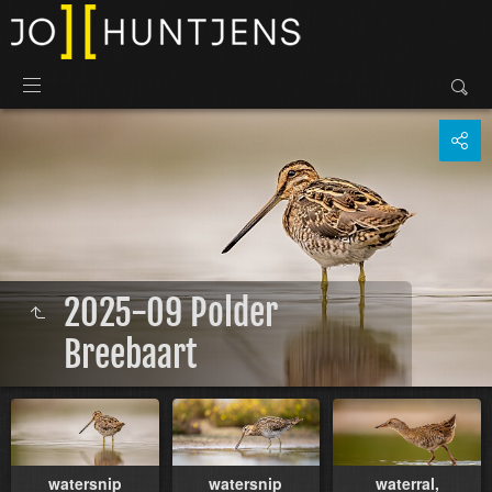
2025-09 Polder
Breebaart
watersnip
watersnip
waterral,